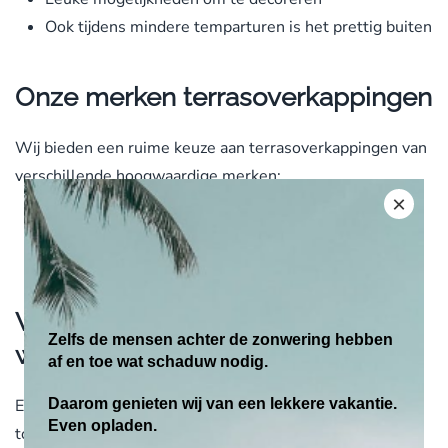
Ook tijdens mindere temparturen is het prettig buiten
Onze merken terrasoverkappingen
Wij bieden een ruime keuze aan terrasoverkappingen van
verschillende hoogwaardige merken:
×
Weinor
Pallazzo
Verhoog de waarde van uw
Zelfs de mensen achter de zonwering hebben
woning
af en toe wat schaduw nodig.
Een glazen terrasoverkapping is niet alleen een fraaie
Daarom genieten wij van een lekkere vakantie.
Even opladen.
toevoeging aan uw woning. Het verhoogt ook nog eens