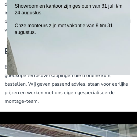
de waarde van uw woning. Op termijn een prima
Showroom en kantoor zijn gesloten van 31 juli t/m
investering dus. En door een professionele montage en
24 augustus.
de kwaliteit van onze producten geniet u er nog lange tijd
Onze monteurs zijn met vakantie van 8 t/m 31
van.
augustus.
Eigen montage-team
Bij Geers Zonwering kunt u rekenen op kwaliteit. Geen
goedkope terrasoverkappingen die u online kunt
bestellen. Wij geven passend advies, staan voor eerlijke
prijzen en werken met ons eigen gespecialiseerde
montage-team.