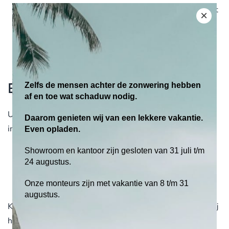
Een uitvalscherm is bijzonder windvast. Dit komt met
×
name door de stevige windvaste uitvalarmen. Geers
Zonwering biedt u verschillende mogelijkheden voor
windvaste uitvalschermen.
Zelfs de mensen achter de zonwering hebben
Bezoek onze showroom
af en toe wat schaduw nodig.
U bent van harte welkom in onze showroom voor meer
Daarom genieten wij van een lekkere vakantie.
informatie over de volgende merken uitvalschermen:
Even opladen.
Showroom en kantoor zijn gesloten van 31 juli t/m
MySun
24 augustus.
Somfy (motoren en besturing)
Sunmaster
Onze monteurs zijn met vakantie van 8 t/m 31
augustus.
Kom gerust eens langs in onze sfeervolle
showroom.
Wij
helpen u graag.