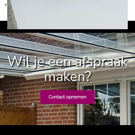
vrijblijvend
contact
met ons op.
Wil je een afspraak
maken?
Contact opnemen