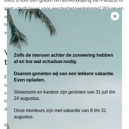
Kiest u voor een glazen terrasoverkkaping van Pallazzo of
gaat u toch liever voor een textieloverkapping? Wij geven
×
u altijd een eerlijk en passend advies. Laat uw
terrasoverkapping op maat maken zodat deze perfect
aansluit op uw tuin.
Voordelen van een
Zelfs de mensen achter de zonwering hebben
terrasoverkapping
af en toe wat schaduw nodig.
Daarom genieten wij van een lekkere vakantie.
Een terrasoverkapping is een geweldige toevoeging op
Even opladen.
uw tuin of terras en biedt vele voordelen. Lekker
Showroom en kantoor zijn gesloten van 31 juli t/m
vertoeven bij mindere temperaturen, een complete
24 augustus.
tuinkamer erbij en uw tuinmeubilair is beschermd tegen
de regen.
Onze monteurs zijn met vakantie van 8 t/m 31
augustus.
Neem voor vragen over onze terrasoverkappingen