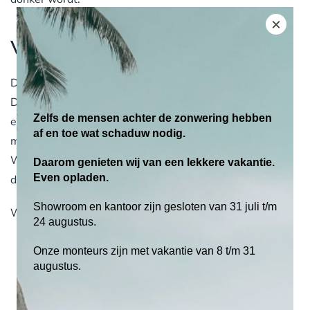
×
Waarom klanten voor ons kiezen
Dit soort projecten kom je niet tegen in een handleiding.
Daar heb je ervaring voor nodig. En een beetje
Zelfs de mensen achter de zonwering hebben
eigenwijsheid. Wij kijken niet alleen naar het product,
af en toe wat schaduw nodig.
maar vooral naar de situatie. Wat kan wél? Wat is slim?
Wat blijft mooi op de lange termijn? Als familiebedrijf
Daarom genieten wij van een lekkere vakantie.
Even opladen.
doen we dat al jaren.
Showroom en kantoor zijn gesloten van 31 juli t/m
Wat het voor jou concreet oplevert?
24 augustus.
Je ziet dat maatwerk vaak mooier is dan standaard
Onze monteurs zijn met vakantie van 8 t/m 31
Je behoudt ruimte en zicht in je tuin
augustus.
Je voorkomt schade aan gevels of constructies
Je krijgt een oplossing die écht past bij jouw woning